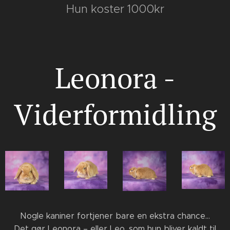
Hun koster 1000kr
Leonora -
Viderformidling
🐰 Nogle kaniner fortjener bare en ekstra chance… ❤️
Det gør Leonora – eller Leo, som hun bliver kaldt til