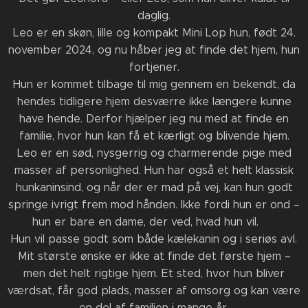
daglig.
Leo er en skøn, lille og kompakt Mini Lop hun, født 24.
november 2024, og nu håber jeg at finde det hjem, hun
fortjener.
Hun er kommet tilbage til mig gennem en bekendt, da
hendes tidligere hjem desværre ikke længere kunne
have hende. Derfor hjælper jeg nu med at finde en
familie, hvor hun kan få et kærligt og blivende hjem.
Leo er en sød, nysgerrig og charmerende pige med
masser af personlighed. Hun har også et helt klassisk
hunkaninsind, og når der er mad på vej, kan hun godt
springe ivrigt frem mod hånden. Ikke fordi hun er ond –
hun er bare en dame, der ved, hvad hun vil. ❤️
Hun vil passe godt som både kælekanin og i seriøs avl.
Mit største ønske er ikke at finde det første hjem –
men det helt rigtige hjem. Et sted, hvor hun bliver
værdsat, får god plads, masser af omsorg og kan være
en del af familien i mange år.