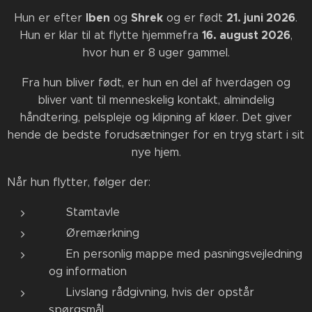
Iben
Shrek
21. juni 2026
Hun er efter
og
og er født
.
16. august 2026
Hun er klar til at flytte hjemmefra
,
hvor hun er 8 uger gammel.
Fra hun bliver født, er hun en del af hverdagen og
bliver vant til menneskelig kontakt, almindelig
håndtering, pelspleje og klipning af kløer. Det giver
hende de bedste forudsætninger for en tryg start i sit
nye hjem.
Når hun flytter, følger der:
🤍 Stamtavle
🤍 Øremærkning
🤍 En personlig mappe med pasningsvejledning
og information
🤍 Livslang rådgivning, hvis der opstår
spørgsmål