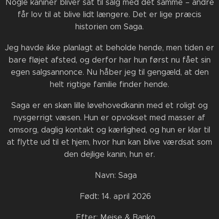
Nogle kaniner bliver sat til salg med det samme – andre
får lov til at blive lidt længere. Det er lige præcis
historien om Saga.
Jeg havde ikke planlagt at beholde hende, men tiden er
bare fløjet afsted, og derfor har hun først nu fået sin
egen salgsannonce. Nu håber jeg til gengæld, at den
helt rigtige familie finder hende.
Saga er en skøn lille løvehovedkanin med et roligt og
nysgerrigt væsen. Hun er opvokset med masser af
omsorg, daglig kontakt og kærlighed, og hun er klar til
at flytte ud til et hjem, hvor hun kan blive værdsat som
den dejlige kanin, hun er.
🐰 Navn: Saga
🐰 Født: 14. april 2026
🐰 Efter: Mejse & Banko