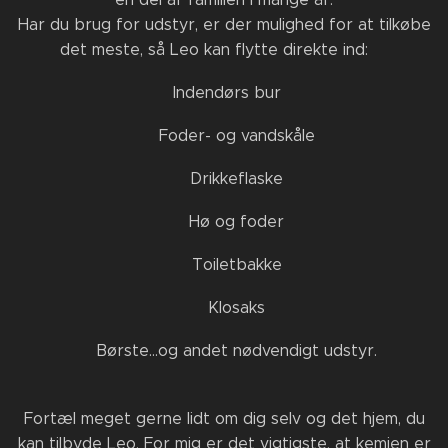
Har du brug for udstyr, er der mulighed for at tilkøbe
det meste, så Leo kan flytte direkte ind:🐰
Indendørs bur
🥣 Foder- og vandskåle
💧 Drikkeflaske
🌾 Hø og foder
🚽 Toiletbakke
✂️ Klosaks
🪮 Børste…og andet nødvendigt udstyr.
Fortæl meget gerne lidt om dig selv og det hjem, du
kan tilbyde Leo. For mig er det vigtigste, at kemien er