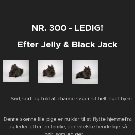
NR. 300 - LEDIG!
Efter Jelly & Black Jack
🖤 Sød, sort og fuld af charme søger sit helt eget hjem
🐰🏡
Denne skønne lille pige er nu klar til at flytte hjemmefra
og leder efter en familie, der vil elske hende lige så
højt, som jeg gør ❤️